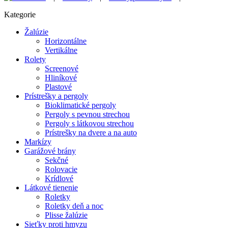
Kategorie
Žalúzie
Horizontálne
Vertikálne
Rolety
Screenové
Hliníkové
Plastové
Prístrešky a pergoly
Bioklimatické pergoly
Pergoly s pevnou strechou
Pergoly s látkovou strechou
Prístrešky na dvere a na auto
Markízy
Garážové brány
Sekčné
Rolovacie
Krídlové
Látkové tienenie
Roletky
Roletky deň a noc
Plisse žalúzie
Sieťky proti hmyzu