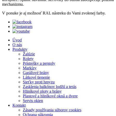
mechanizmu.
V ponuke je aj možnosť RAL nástreku do Vami zvolenej farby.
Úvod
O nás
Produkty
Žalúzie
Rolety
Prístrešky a pergoly
Markízy
Garážové brány
Látkové tienenie
Sieťky proti hmyzu
Zasklenia balkónov lodžií a terás
Hliníkové ploty a brány
Plastové a hliníkové okná a dvere
Servis okien
Kontakt
Zásady používania súborov cookies
Ochrana súkromia