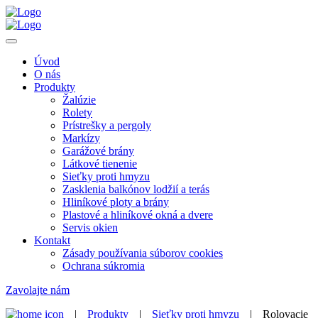
Úvod
O nás
Produkty
Žalúzie
Rolety
Prístrešky a pergoly
Markízy
Garážové brány
Látkové tienenie
Sieťky proti hmyzu
Zasklenia balkónov lodžií a terás
Hliníkové ploty a brány
Plastové a hliníkové okná a dvere
Servis okien
Kontakt
Zásady používania súborov cookies
Ochrana súkromia
Zavolajte nám
|
Produkty
|
Sieťky proti hmyzu
|
Rolovacie